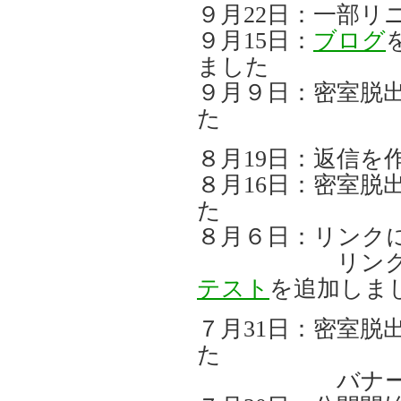
９月22日：一部リ
９月15日：
ブログ
ました
９月９日：密室脱出実
た
８月19日：返信を
８月16日：密室脱出
た
８月６日：リンク
リンク
テスト
を追加しま
７月31日：密室脱出
た
バナー画像の